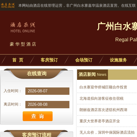
本网站由酒店在线管理运营，非广州白水寨嘉华温泉酒店直营。在线互联
广州白水
Regal Pa
豪华型酒店
首 页
客房预订
会场预订
设施服务
在线查询
酒店新闻
News
白水寨迎华侨城巨额合作投资
入住时间：
北海道拟向游客征收住宿税
离店时间：
朗丽兹酒店首次进驻杭州西湖
重庆大世界君亭酒店开业
无人出价，深圳中保国际酒店流拍
客房预订流程